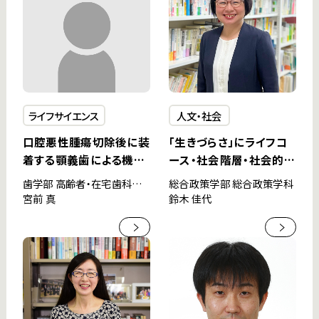
ライフサイエンス
人文・社会
口腔悪性腫瘍切除後に装
「生きづらさ」にライフコ
着する顎義歯による機能
ース・社会階層・社会的支
回復について
援からアプローチする
歯学部 高齢者・在宅歯科医
総合政策学部 総合政策学科
療学講座
宮前 真
鈴木 佳代