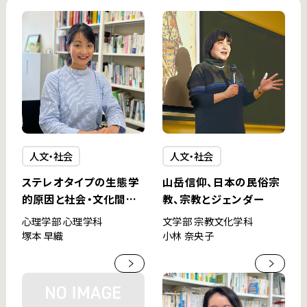
人文・社会
人文・社会
ステレオタイプの生態学
山岳信仰、日本の民俗宗
的原因と社会・文化間共
教、宗教とジェンダー
有
心理学部 心理学科
文学部 宗教文化学科
塚本 早織
小林 奈央子