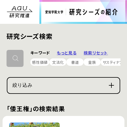
研究シーズ検索
キーワード
もっと見る
検索リセット
感性価値
文法化
書道
皇族
サスティナブル
絞り込み
「倭王権」の検索結果