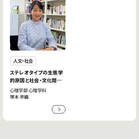
人文・社会
ステレオタイプの生態学
的原因と社会・文化間共
有
心理学部 心理学科
塚本 早織