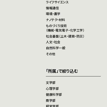
ライフサイエンス
情報通信
環境・農学
ナノテク・材料
ものづくり技術
（機械・電気電子・化学工学）
社会基盤（土木・建築・防災）
人文・社会
自然科学一般
その他
「所属」で絞り込む
文学部
心理学部
健康科学部
商学部
経営学部