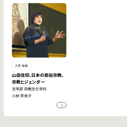
人文・社会
山岳信仰、日本の民俗宗教、
宗教とジェンダー
文学部 宗教文化学科
小林 奈央子