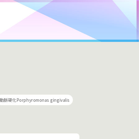
動脈硬化Porphyromonas gingivalis