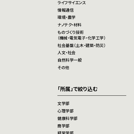
ライフサイエンス
情報通信
環境・農学
ナノテク・材料
ものづくり技術
（機械・電気電子・化学工学）
社会基盤（土木・建築・防災）
人文・社会
自然科学一般
その他
「所属」で絞り込む
文学部
心理学部
健康科学部
商学部
経営学部