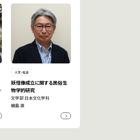
人文・社会
妖怪像成立に関する民俗生
ス
物学的研究
文学部 日本文化学科
蛸島 直