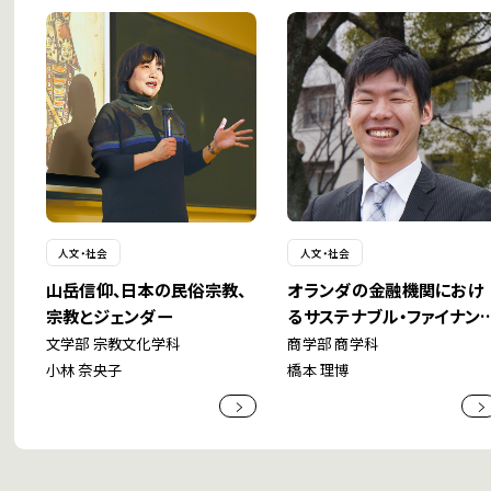
人文・社会
人文・社会
山岳信仰、日本の民俗宗教、
オランダの金融機関におけ
宗教とジェンダー
るサステナブル・ファイナン
の取組み
文学部 宗教文化学科
商学部 商学科
小林 奈央子
橋本 理博