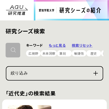
研究シーズ検索
キーワード
もっと見る
検索リセット
広視野
未来洞察
篆刻
敏捷性
歴史
公
絞り込み
「近代史」の検索結果