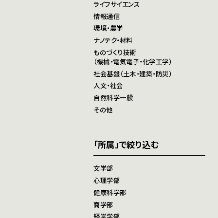
ライフサイエンス
情報通信
環境・農学
ナノテク・材料
ものづくり技術
（機械・電気電子・化学工学）
社会基盤（土木・建築・防災）
人文・社会
自然科学一般
その他
「所属」で絞り込む
文学部
心理学部
健康科学部
商学部
経営学部