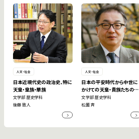
人文・社会
人文・社会
日本近現代史の政治史、特に
日本の平安時代から中世に
天皇・皇族・華族
かけての天皇・貴族たちの社
会・文化
文学部 歴史学科
文学部 歴史学科
後藤 致人
松薗 斉