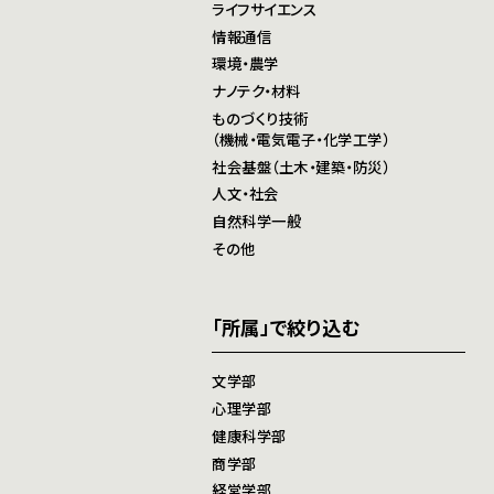
ライフサイエンス
情報通信
環境・農学
ナノテク・材料
ものづくり技術
（機械・電気電子・化学工学）
社会基盤（土木・建築・防災）
人文・社会
自然科学一般
その他
「所属」で絞り込む
文学部
心理学部
健康科学部
商学部
経営学部