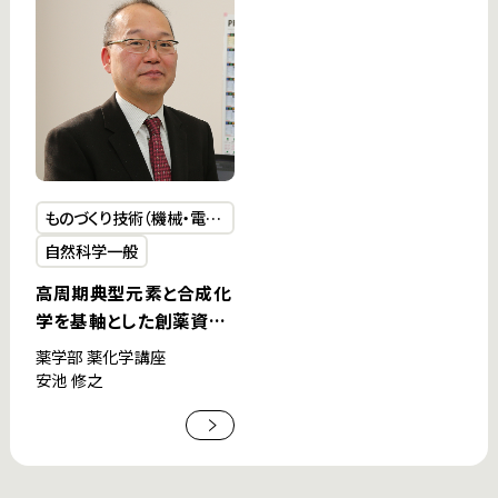
ものづくり技術（機械・電気
電子・化学工学）
自然科学一般
高周期典型元素と合成化
学を基軸とした創薬資源
の創製
薬学部 薬化学講座
安池 修之