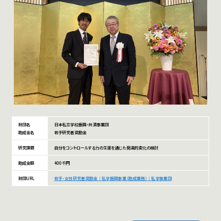
財団名
日本私立学校振興・共済事業団
助成金名
若手研究者奨励金
研究課題
自分をコントロールする力の生涯を通じた発達的変化の検討
助成金額
400千円
財団URL
若手・女性研究者奨励金｜私学振興事業（助成業務）｜私学事業団