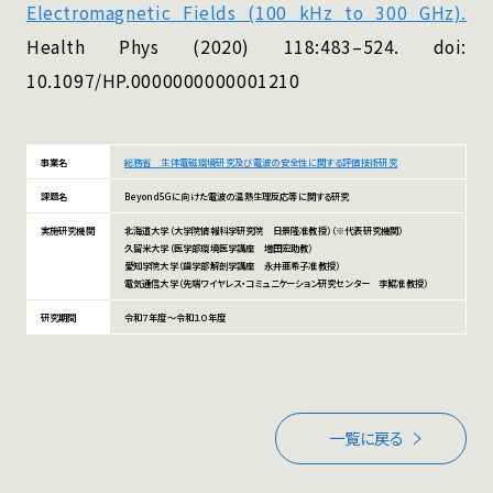
Electromagnetic Fields (100 kHz to 300 GHz).
Health Phys (2020) 118:483–524. doi: 
10.1097/HP.0000000000001210
事業名
総務省 生体電磁環境研究及び電波の安全性に関する評価技術研究
課題名
Beyond5Gに向けた電波の温熱生理反応等に関する研究
実施研究機関
北海道大学（大学院情報科学研究院 日景隆准教授）（※代表研究機関）
久留米大学（医学部環境医学講座 増田宏助教）
愛知学院大学（歯学部解剖学講座 永井亜希子准教授）
電気通信大学（先端ワイヤレス・コミュニケーション研究センター 李鯤准教授）
研究期間
令和７年度～令和１０年度
一覧に戻る