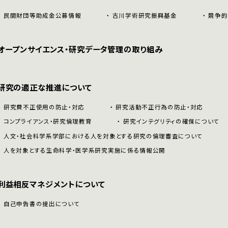
民間財団等助成金公募情報
古川学術研究振興基金
競争的
オープンサイエンス・研究データ管理の取り組み
研究の適正な推進について
研究費不正使用の防止・対応
研究活動不正行為の防止・対応
コンプライアンス・研究倫理教育
研究インテグリティの確保について
人文・社会科学系学部における人を対象とする研究の倫理審査について
人を対象とする生命科学・医学系研究実施に係る情報公開
利益相反マネジメントについて
自己申告書の提出について