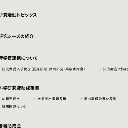
研究活動トピックス
研究シーズの紹介
産学官連携について
研究費受入手続き（受託研究・共同研究・奨学寄附金）
知的財産・特許
科学研究費助成事業
応募手続き
学振提出書類各種
学内事務取扱い各種
科研関連リンク
各種助成金