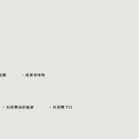
出願
成果有体物
科研費採択結果
科研費プロ