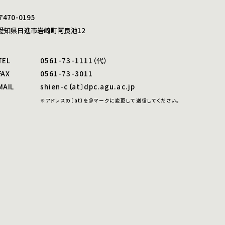
〒470-0195
愛知県日進市岩崎町阿良池12
TEL
0561-73-1111（代）
FAX
0561-73-3011
MAIL
shien-c〔at〕dpc.agu.ac.jp
※アドレスの〔at〕を＠マークに変更して送信してください。